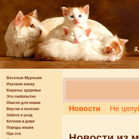
Веселые Мурлыки
Изучаем кошку
Кошачье здоровье
Это любопытно
Опасно для кошки
Новости
Не целу
Вкусно и полезно
Забота и уход
Котенок в доме
Породы кошек
Про это
Новости из 