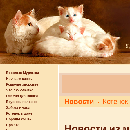
Веселые Мурлыки
Изучаем кошку
Кошачье здоровье
Это любопытно
Опасно для кошки
Новости
Котенок
Вкусно и полезно
Забота и уход
Котенок в доме
Породы кошек
Про это
Новости из 