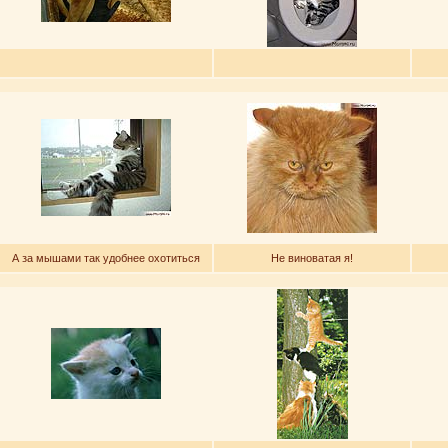
А за мышами так удобнее охотиться
Не виноватая я!