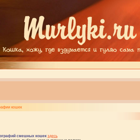
афии кошек
ографий смешных кошек
здесь