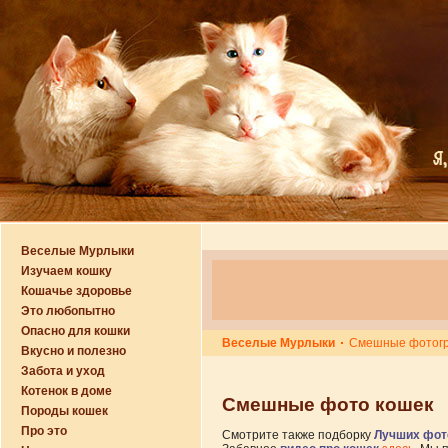
Веселые Мурлыки
Изучаем кошку
Кошачье здоровье
Это любопытно
Опасно для кошки
Веселые Мурлыки
Смешные фотогр
Вкусно и полезно
Забота и уход
Котенок в доме
Смешные фото кошек
Породы кошек
Про это
Смотрите также подборку
Лучших фот